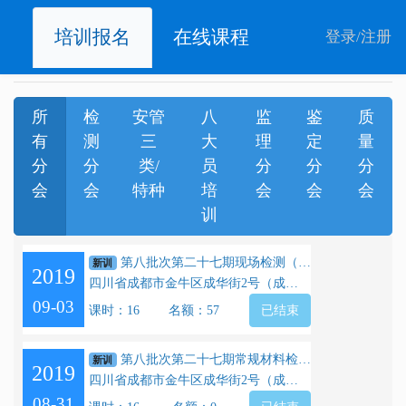
培训报名
在线课程
登录
/
注册
所
检
安管
八
监
鉴
质
有
测
三
大
理
定
量
分
分
类/
员
分
分
分
会
会
特种
培
会
会
会
训
第八批次第二十七期现场检测（正式）
新训
2019
四川省成都市金牛区成华街2号（成都市工业职业技校公交校区）
09-03
课时：16
名额：57
已结束
第八批次第二十七期常规材料检测（正式）
新训
2019
四川省成都市金牛区成华街2号（成都市工业职业技校公交校区）
08-31