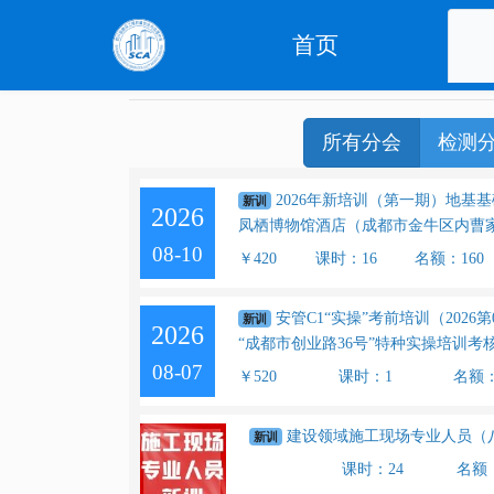
首页
所有分会
检测
2026年新培训（第一期）地基基
新训
2026
凤栖博物馆酒店（成都市金牛区内曹家
08-10
￥420
课时：16
名额：160
安管C1“实操”考前培训（2026第
新训
2026
“成都市创业路36号”特种实操培训考
08-07
￥520
课时：1
名额
建设领域施工现场专业人员（八大员
新训
课时：24
名额：