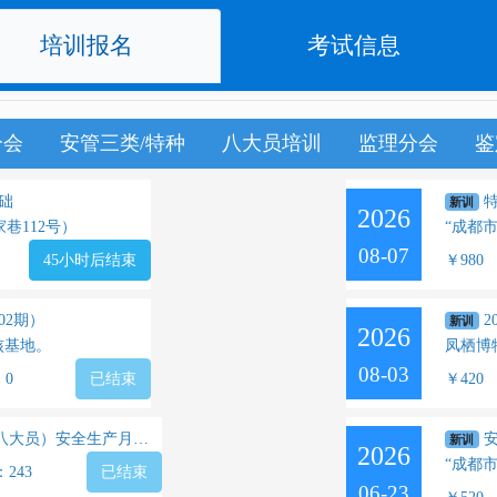
培训报名
考试信息
分会
安管三类/特种
八大员培训
监理分会
鉴
础
特
新训
2026
巷112号）
“成都
08-07
45小时后结束
￥980
02期）
2
新训
2026
核基地。
凤栖博
08-03
：0
已结束
￥420
）安全生产月公益活动班
安
新训
2026
“成都
243
已结束
06-23