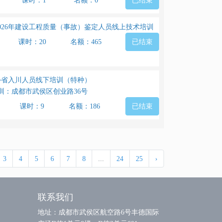
课时：1
名额：0
已结束
026年建设工程质量（事故）鉴定人员线上技术培训
课时：20
名额：465
已结束
省入川人员线下培训（特种）
训：成都市武侯区创业路36号
课时：9
名额：186
已结束
3
4
5
6
7
8
...
24
25
›
联系我们
地址：成都市武侯区航空路6号丰德国际