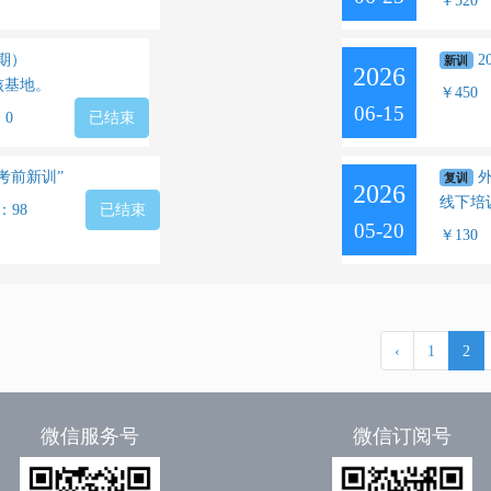
￥520
1期）
2
新训
2026
核基地。
￥450
06-15
：0
已结束
“考前新训”
外
复训
2026
线下培
：98
已结束
05-20
￥130
‹
1
2
微信服务号
微信订阅号