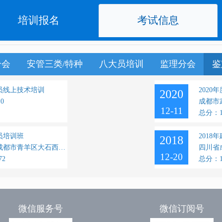
培训报名
考试信息
分会
安管三类/特种
八大员培训
监理分会
鉴
员线上技术培训
202
2020
0
成都市
12-11
总分：1
员培训班
201
2018
成都职业技术学院青羊校区（四川省成都市青羊区大石西路56号）
四川省
12-20
72
总分：1
微信服务号
微信订阅号