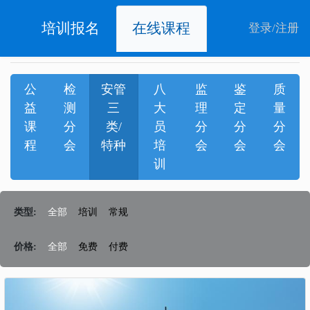
培训报名
在线课程
登录
/
注册
公
检
安管
八
监
鉴
质
益
测
三
大
理
定
量
课
分
类/
员
分
分
分
程
会
特种
培
会
会
会
训
类型:
全部
培训
常规
价格:
全部
免费
付费