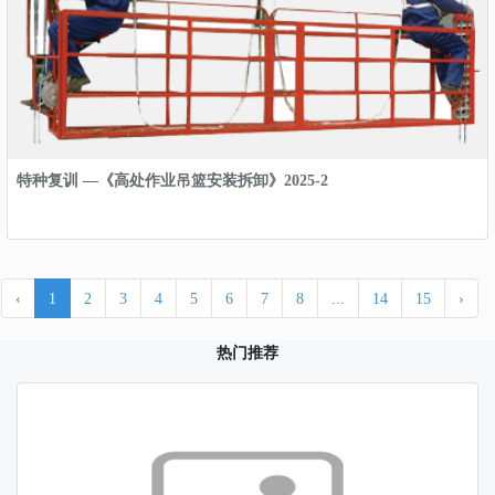
特种复训 —《高处作业吊篮安装拆卸》2025-2
‹
1
2
3
4
5
6
7
8
...
14
15
›
热门推荐