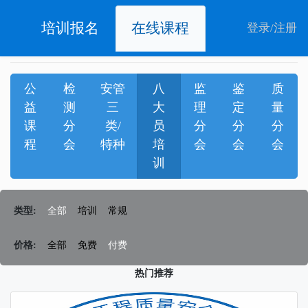
培训报名
在线课程
登录
/
注册
公
检
安管
八
监
鉴
质
益
测
三
大
理
定
量
课
分
类/
员
分
分
分
程
会
特种
培
会
会
会
训
类型:
全部
培训
常规
价格:
全部
免费
付费
热门推荐